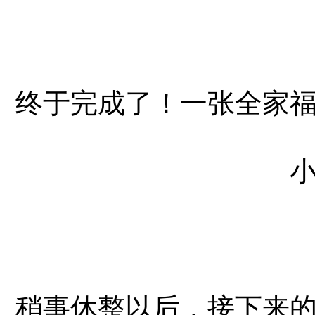
终于完成了！一张全家
稍事休整以后，接下来