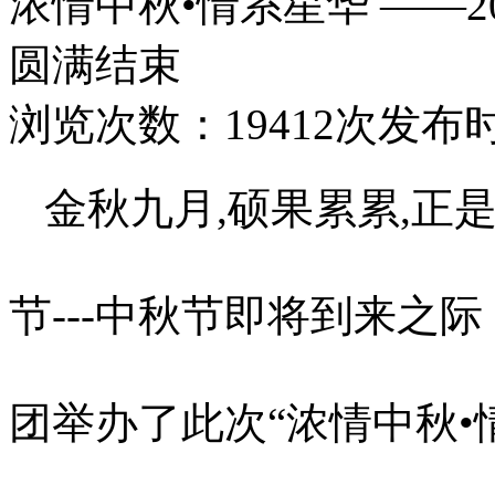
浓情中秋•情系星华 ——
圆满结束
浏览次数：19412次
发布时间
金秋九月,硕果累累,正
节---中秋节即将到来之际
团举办了此次“浓情中秋•