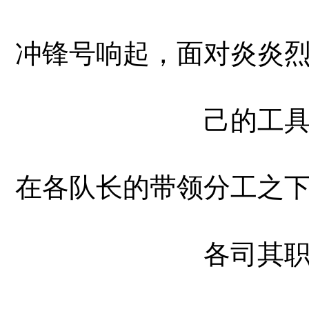
冲锋号响起，面对炎炎
己的工
在各队长的带领分工之
各司其