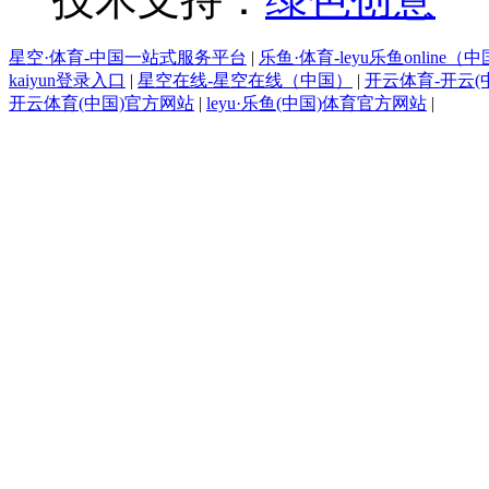
星空·体育-中国一站式服务平台
|
乐鱼·体育-leyu乐鱼online（
kaiyun登录入口
|
星空在线-星空在线（中国）
|
开云体育-开云
开云体育(中国)官方网站
|
leyu·乐鱼(中国)体育官方网站
|