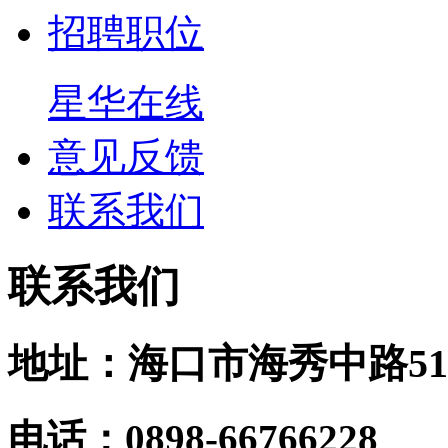
招聘职位
星华在线
意见反馈
联系我们
联系我们
地址：海口市海秀中路51
电话：0898-66766228