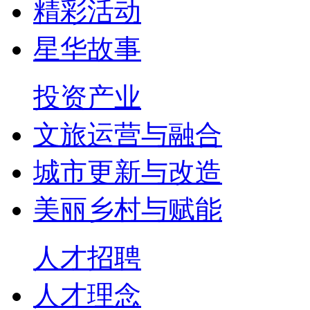
精彩活动
星华故事
投资产业
文旅运营与融合
城市更新与改造
美丽乡村与赋能
人才招聘
人才理念