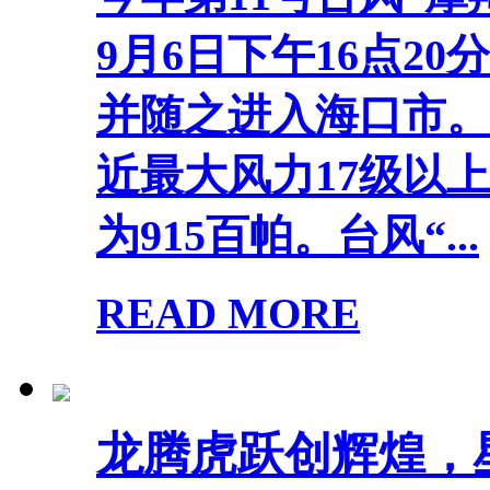
9月6日下午16点2
并随之进入海口市。
近最大风力17级以上
为915百帕。台风“...
READ MORE
龙腾虎跃创辉煌，星