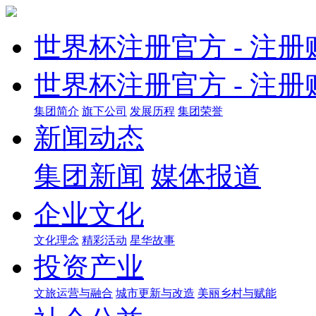
世界杯注册官方 - 注册账号
世界杯注册官方 - 注册账号
集团简介
旗下公司
发展历程
集团荣誉
新闻动态
集团新闻
媒体报道
企业文化
文化理念
精彩活动
星华故事
投资产业
文旅运营与融合
城市更新与改造
美丽乡村与赋能