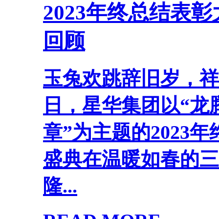
2023年终总结表彰
回顾
玉兔欢跳辞旧岁，祥龙
日，星华集团以“龙
章”为主题的2023
盛典在温暖如春的三
隆...