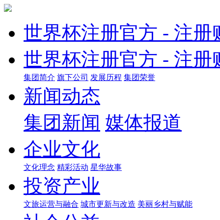
世界杯注册官方 - 注册账号
世界杯注册官方 - 注册账号
集团简介
旗下公司
发展历程
集团荣誉
新闻动态
集团新闻
媒体报道
企业文化
文化理念
精彩活动
星华故事
投资产业
文旅运营与融合
城市更新与改造
美丽乡村与赋能