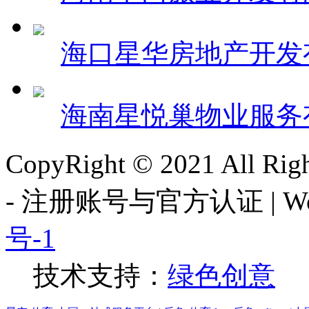
海口星华房地产开发
海南星悦巢物业服务
CopyRight © 2021 All
- 注册账号与官方认证 | Wo
号-1
技术支持：
绿色创意