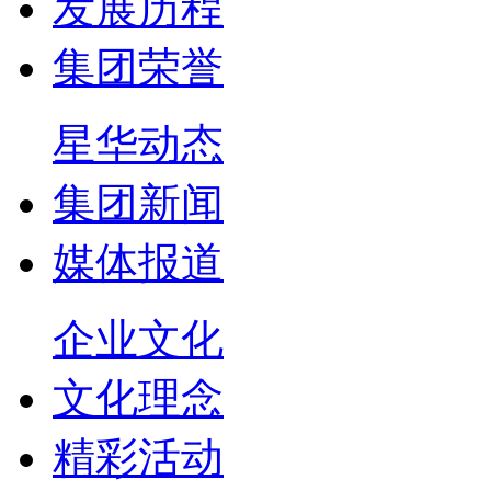
发展历程
集团荣誉
星华动态
集团新闻
媒体报道
企业文化
文化理念
精彩活动