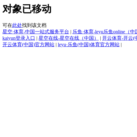
对象已移动
可在
此处
找到该文档
星空·体育-中国一站式服务平台
|
乐鱼·体育-leyu乐鱼online（
kaiyun登录入口
|
星空在线-星空在线（中国）
|
开云体育-开云
开云体育(中国)官方网站
|
leyu·乐鱼(中国)体育官方网站
|