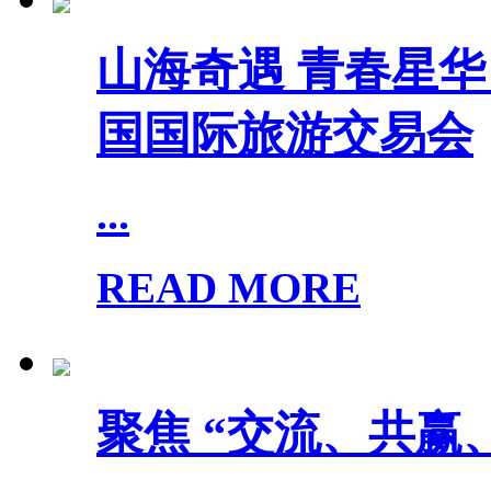
山海奇遇 青春星华 |
国国际旅游交易会
...
READ MORE
聚焦 “交流、共赢