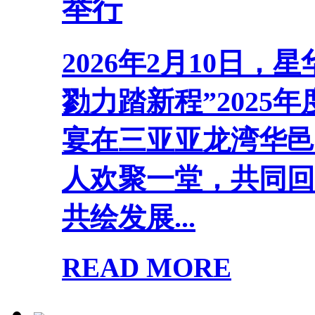
举行
2026年2月10日
勠力踏新程”2025
宴在三亚亚龙湾华邑
人欢聚一堂，共同回
共绘发展...
READ MORE